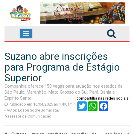
Toggle
navegação
Suzano abre inscrições
para Programa de Estágio
Superior
Companhia oferece 150 vagas para atuação nos estados de
São Paulo, Maranhão, Mato Grosso do Sul, Pará, Bahia e
Espírito Santo
compartilha nas redes sociais:
Twitter
WhatsApp
Facebook
Publicado em 16/04/2025 às 17h01min
- Autor: Edson Sodré Jornalista/
Assessor de Comunicação